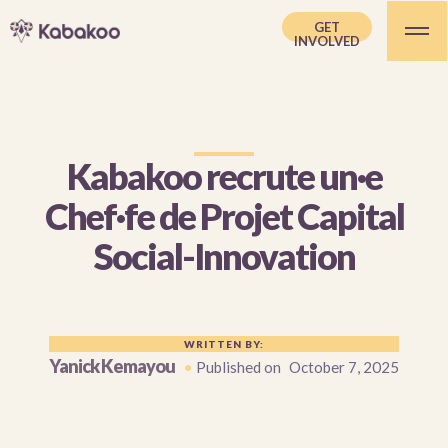
GET
INVOLVED
Kabakoo recrute un·e
Chef·fe de Projet Capital
Social-Innovation
WRITTEN BY:
Yanick Kemayou
•
Published on
October 7, 2025