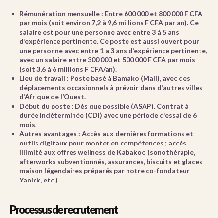
Rémunération mensuelle :
Entre 600 000 et 800 000 F CFA
par mois (soit environ 7,2 à 9,6 millions F CFA par an). Ce
salaire est pour une personne avec entre 3 à 5 ans
d’expérience pertinente. Ce poste est aussi ouvert pour
une personne avec entre 1 a 3 ans d’expérience pertinente,
avec un salaire entre 300 000 et 500 000 F CFA par mois
(soit 3,6 à 6 millions F CFA/an).
Lieu de travail :
Poste basé à Bamako (Mali), avec des
déplacements occasionnels à prévoir dans d’autres villes
d’Afrique de l’Ouest.
Début du poste :
Dès que possible (ASAP). Contrat à
durée indéterminée (CDI) avec une période d’essai de 6
mois.
Autres avantages :
Accès aux dernières
formations et
outils digitaux
pour monter en compétences ; accès
illimité aux offres
wellness
de Kabakoo (sonothérapie,
afterworks subventionnés, assurances,
biscuits et glaces
maison légendaires
préparés par notre co-fondateur
Yanick, etc.).
Processus de recrutement